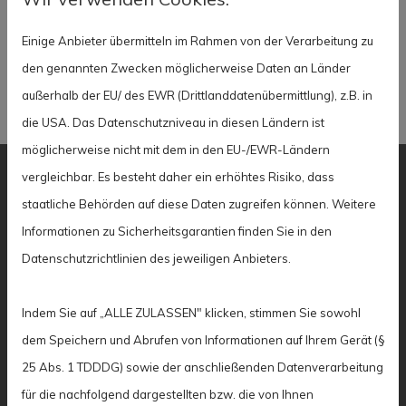
Zusätzlich winken Mitgliedern bei
Wohnungsgenossenschaften viele Vorteile.
Einige Anbieter übermitteln im Rahmen von der Verarbeitung zu
den genannten Zwecken möglicherweise Daten an Länder
außerhalb der EU/ des EWR (Drittlanddatenübermittlung), z.B. in
die USA. Das Datenschutzniveau in diesen Ländern ist
möglicherweise nicht mit dem in den EU-/EWR-Ländern
vergleichbar. Es besteht daher ein erhöhtes Risiko, dass
staatliche Behörden auf diese Daten zugreifen können. Weitere
Die Wohnungsbaugenossenschaften Köln und
Informationen zu Sicherheitsgarantien finden Sie in den
Umgebung wissen um ihre politische,
Datenschutzrichtlinien des jeweiligen Anbieters.
wirtschaftliche und gesellschaftliche Bedeutung:
Wenn wir unsere Wohnungen modernisieren,
Indem Sie auf „ALLE ZULASSEN" klicken, stimmen Sie sowohl
verlieren wir nie den Faktor Klima aus den
dem Speichern und Abrufen von Informationen auf Ihrem Gerät (§
Augen:
25 Abs. 1 TDDDG) sowie der anschließenden Datenverarbeitung
Wir sorgen für energetische Gebäudesanierung,
für die nachfolgend dargestellten bzw. die von Ihnen