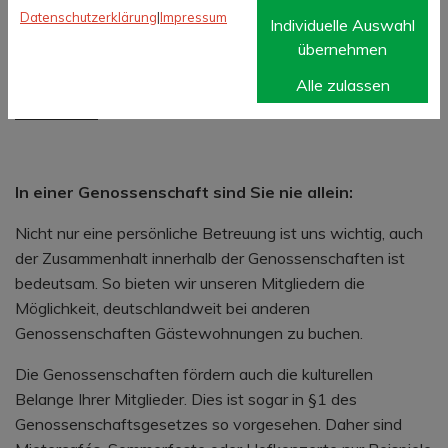
Sie können mit uns mitten in der Stadt wohnen
Datenschutzerklärung
|
Impressum
Individuelle Auswahl
und trotzdem kein Vermögen für eine schöne
übernehmen
Wohnung ausgeben.
Alle zulassen
In einer Genossenschaft sind Sie nie allein:
Nicht nur eine persönliche Betreuung ist uns wichtig, auch
der Zusammenhalt innerhalb der Genossenschaften ist
bedeutsam. So bieten wir unseren Mitgliedern die
Möglichkeit, deutschlandweit bei anderen
Genossenschaften Gästewohnungen zu buchen.
Die Genossenschaften fördern auch die kulturellen
Belange Ihrer Mitglieder. Dies ist sogar in §1 des
Genossenschaftsgesetzes so vorgesehen. Daher sind