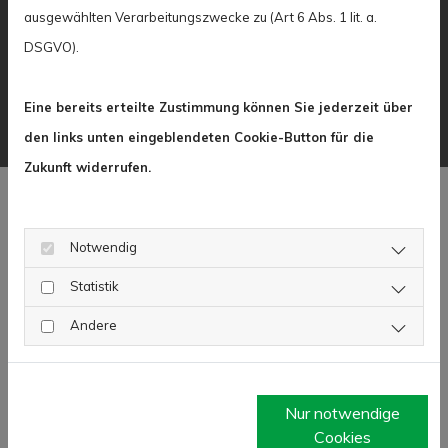
die über viele Jahre verlässlich die Energiekosten
ausgewählten Verarbeitungszwecke zu (Art 6 Abs. 1 lit. a.
niedrig halten und die Umwelt schonen.
DSGVO).
Eine bereits erteilte Zustimmung können Sie jederzeit über
den links unten eingeblendeten Cookie-Button für die
Zukunft widerrufen.
Mietpolitik und Sozialpolitik
Notwendig
Statistik
Die Mitglieder der
Andere
Wohnungsbaugenossenschaften Köln und
Umgebung profitieren von niedrigen Mieten im
Vergleich zu Wettbewerbern.
Nur notwendige
Cookies