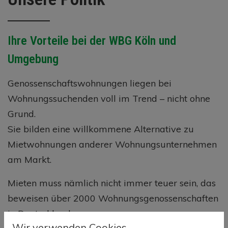
Ihre Vorteile bei der WBG Köln und
Umgebung
Genossenschaftswohnungen liegen bei
Wohnungssuchenden voll im Trend – nicht ohne
Grund.
Sie bilden eine willkommene Alternative zu
Mietwohnungen anderer Wohnungsunternehmen
am Markt.
Mieten muss nämlich nicht immer teuer sein, das
beweisen über 2000 Wohnungsgenossenschaften
in Deutschland.
Wir verwenden Cookies.