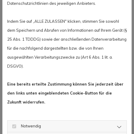
WM-Gold und Silber für Deutschland im
Datenschutzrichtlinien des jeweiligen Anbieters.
Zweierbob
Indem Sie auf „ALLE ZULASSEN" klicken, stimmen Sie sowohl
06. März 2023
dem Speichern und Abrufen von Informationen auf Ihrem Gerät (§
25 Abs. 1 TDDDG) sowie der anschließenden Datenverarbeitung
für die nachfolgend dargestellten bzw. die von Ihnen
ausgewählten Verarbeitungszwecke zu (Art 6 Abs. 1 lit. a.
DSGVO).
Eine bereits erteilte Zustimmung können Sie jederzeit über
den links unten eingeblendeten Cookie-Button für die
Zukunft widerrufen.
Notwendig
Deutsche Dreifach-Führung im Zweierbob-