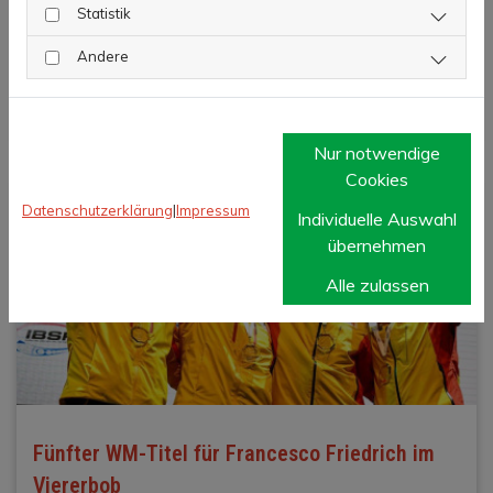
Rennen
Statistik
Andere
06. März 2023
Nur notwendige
Cookies
Datenschutzerklärung
|
Impressum
Individuelle Auswahl
übernehmen
Alle zulassen
Fünfter WM-Titel für Francesco Friedrich im
Viererbob