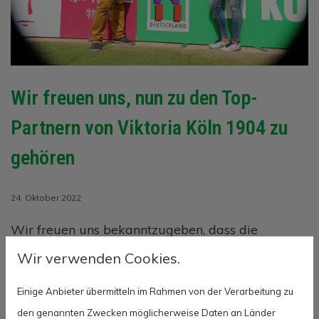
Wir freuen uns, nun zu den Top-
Partnern von Viktoria Köln 1904 zu
gehören
24. Oktober 2022
Wir freuen uns bekanntzugeben, dass die
Wohnungsbaugenossenschaft Köln jetzt offizieller
Wir verwenden Cookies.
TOP-Partner des Fußballvereins Viktoria Köln
1904 ist.
Einige Anbieter übermitteln im Rahmen von der Verarbeitung zu
den genannten Zwecken möglicherweise Daten an Länder