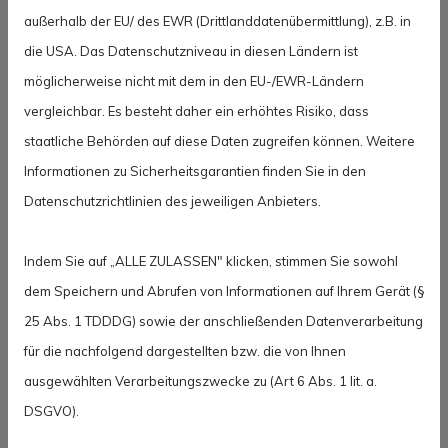
Damit blicken wir einer für beide Seiten
außerhalb der EU/ des EWR (Drittlanddatenübermittlung), z.B. in
erfüllenden Partnerschaft entgegen. Die WBG
die USA. Das Datenschutzniveau in diesen Ländern ist
Köln wird ab sofort mit einem offiziellen Köln-
möglicherweise nicht mit dem in den EU-/EWR-Ländern
Logo bei den Pressekonferenzen vertreten sein.
vergleichbar. Es besteht daher ein erhöhtes Risiko, dass
staatliche Behörden auf diese Daten zugreifen können. Weitere
Zugleich wird unsere Werbung mit einer halben
Informationen zu Sicherheitsgarantien finden Sie in den
Seite in der Stadionzeitung geschaltet sein. Von
Datenschutzrichtlinien des jeweiligen Anbieters.
Spieltag zu Spieltag wird hier im Wechsel unsere
Fairplay- und Heimvorteil-Werbung laufen, mit
Indem Sie auf „ALLE ZULASSEN" klicken, stimmen Sie sowohl
der wir auch die Werte-Verbundenheit zu
dem Speichern und Abrufen von Informationen auf Ihrem Gerät (§
Viktoria Köln 1904 ausdrücken.
25 Abs. 1 TDDDG) sowie der anschließenden Datenverarbeitung
Darüber hinaus umfasst unsere Partnerschaft
für die nachfolgend dargestellten bzw. die von Ihnen
auch eine Bandenwerbung neben dem Tor und
ausgewählten Verarbeitungszwecke zu (Art 6 Abs. 1 lit. a.
einen neu entwickelten Werbespot, der vor jedem
DSGVO).
Spiel im Werbeblock laufen wird. Wir freuen uns