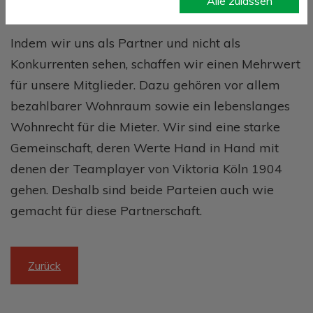
Alle zulassen
Wohnungsbaugenossenschaften zusammen.
Indem wir uns als Partner und nicht als
Konkurrenten sehen, schaffen wir einen Mehrwert
für unsere Mitglieder. Dazu gehören vor allem
bezahlbarer Wohnraum sowie ein lebenslanges
Wohnrecht für die Mieter. Wir sind eine starke
Gemeinschaft, deren Werte Hand in Hand mit
denen der Teamplayer von Viktoria Köln 1904
gehen. Deshalb sind beide Parteien auch wie
gemacht für diese Partnerschaft.
Zurück